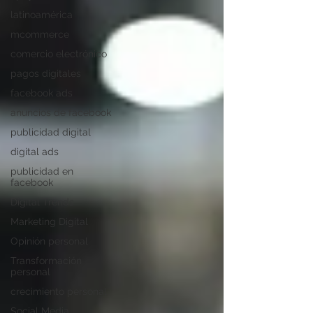
latinoamérica
mcommerce
comercio electrónico
pagos digitales
facebook ads
anuncios de facebook
publicidad digital
digital ads
publicidad en
facebook
Digital Trends
Marketing Digital
Opinión personal
Transformación
personal
crecimiento personal
Social Media