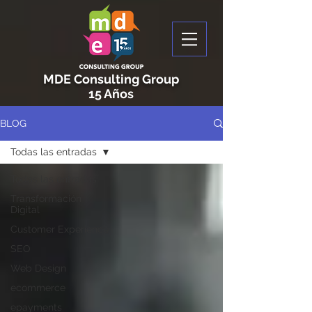
MDE Consulting Group
15 Años
BLOG
Todas las entradas
Todas las entradas
Transformación
Digital
Customer Experience
SEO
Web Design
ecommerce
epayments