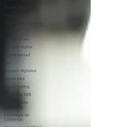
Redes Sociales
Instagram
Contenidos Digitales
trabajo
trabajo si hay
nomada digital
digital nomad
job
trabajos digitales
digital jobs
Social Selling
Marketing B2B
Social Media
Marketing
Estrategia de
Contenido