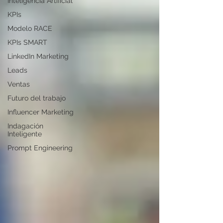
Inteligencia Artificial
KPIs
Modelo RACE
KPIs SMART
LinkedIn Marketing
Leads
Ventas
Futuro del trabajo
Influencer Marketing
Indagación
Inteligente
Prompt Engineering