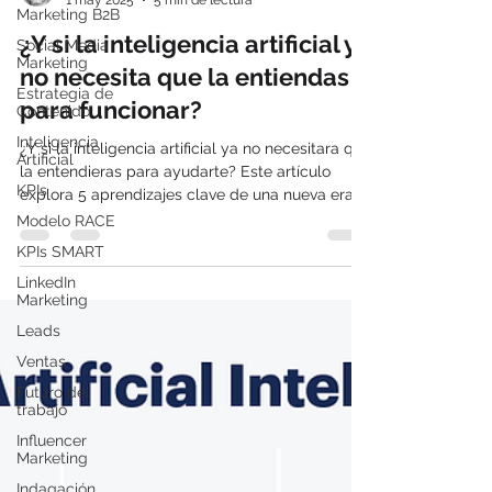
Marketing B2B
Manuel Caro
1 may 2025
5 min de lectura
Social Media
Marketing
¿Y si la inteligencia artificial ya
Estrategia de
Contenido
no necesita que la entiendas
Inteligencia
para funcionar?
Artificial
¿Y si la inteligencia artificial ya no necesitara que
KPIs
la entendieras para ayudarte? Este artículo
Modelo RACE
explora 5 aprendizajes clave de una nueva era
KPIs SMART
donde la IA es más intuitiva, cotidiana y
accesible que nunca. Con ejemplos visuales,
LinkedIn
Marketing
casos reales y un enfoque estratégico,
entenderás por qué usar IA hoy es más cuestión
Leads
de cultura que de código. Ideal para líderes,
Ventas
equipos y profesionales en transformación
Futuro del
digital.
trabajo
Influencer
Marketing
Indagación