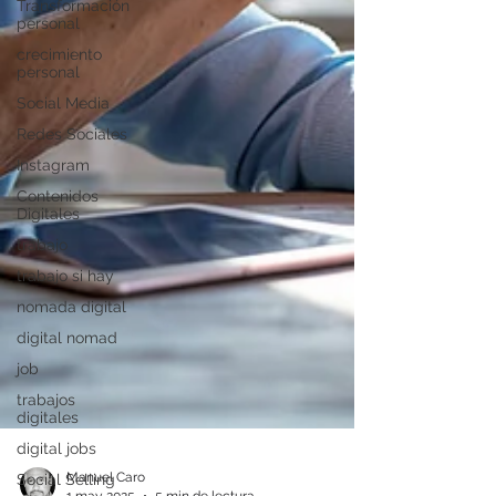
Transformación
personal
crecimiento
personal
Social Media
Redes Sociales
Instagram
Contenidos
Digitales
trabajo
trabajo si hay
nomada digital
digital nomad
job
trabajos
digitales
digital jobs
Social Selling