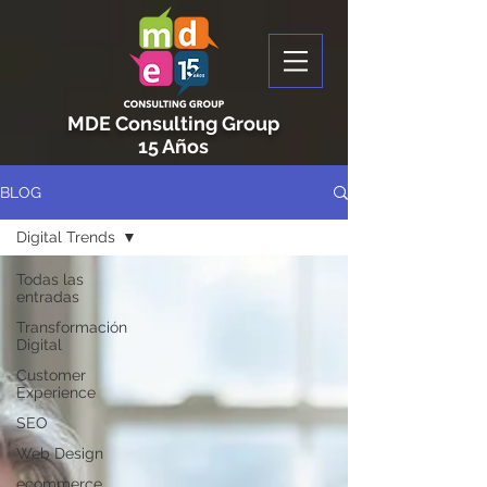
MDE Consulting Group
15 Años
BLOG
Digital Trends
Todas las
entradas
Transformación
Digital
Customer
Experience
SEO
Web Design
ecommerce