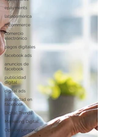
epayments
latinoamérica
mcommerce
comercio
electrónico
pagos digitales
facebook ads
anuncios de
facebook
publicidad
digital
digital ads
publicidad en
facebook
Digital Trends
Marketing Digital
Opinión personal