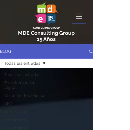
MDE Consulting Group
15 Años
BLOG
Todas las entradas
Todas las entradas
Transformación
Digital
Customer Experience
SEO
Web Design
ecommerce
epayments