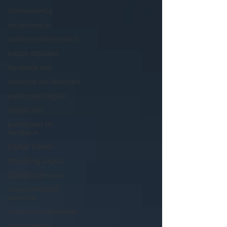
latinoamérica
mcommerce
comercio electrónico
pagos digitales
facebook ads
anuncios de facebook
publicidad digital
digital ads
publicidad en
facebook
Digital Trends
Marketing Digital
Opinión personal
Transformación
personal
crecimiento personal
Social Media