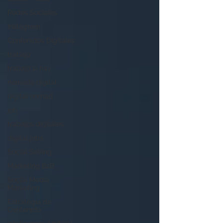
Redes Sociales
Instagram
Contenidos Digitales
trabajo
trabajo si hay
nomada digital
digital nomad
job
trabajos digitales
digital jobs
Social Selling
Marketing B2B
Social Media
Marketing
Estrategia de
Contenido