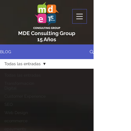
MDE Consulting Group
15 Años
BLOG
Todas las entradas
Todas las entradas
Transformación
Digital
Customer Experience
SEO
Web Design
ecommerce
epayments