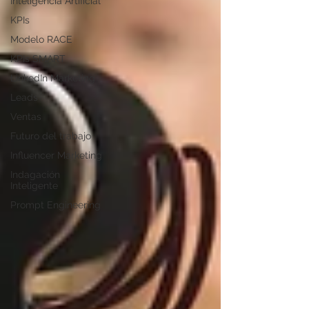
Inteligencia Artificial
KPIs
Modelo RACE
KPIs SMART
LinkedIn Marketing
Leads
Ventas
Futuro del trabajo
Influencer Marketing
Indagación
Inteligente
Prompt Engineering