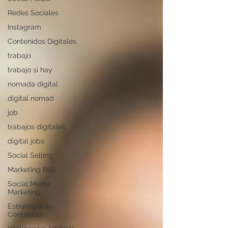
Redes Sociales
Instagram
Contenidos Digitales
trabajo
trabajo si hay
nomada digital
digital nomad
job
trabajos digitales
digital jobs
Social Selling
Marketing B2B
Social Media
Marketing
Estrategia de
Contenido