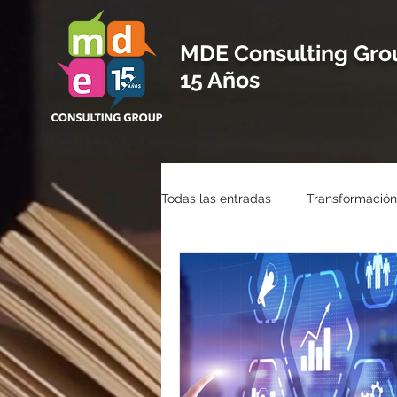
MDE Consulting Gro
15 Años
Todas las entradas
Transformación 
epayments
latinoamérica
anuncios de facebook
public