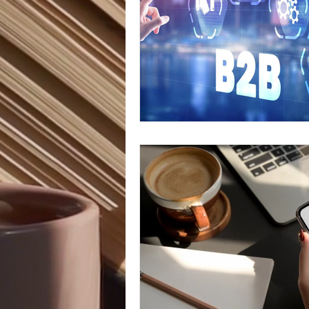
Marketing Digital
Opinión pe
Redes Sociales
Instagram
digital nomad
job
traba