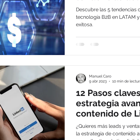
en la era digita
rsonal
Transformación personal
crecimiento personal
Descubre las 5 tendencias 
tecnología B2B en LATAM y
exitosa.
Contenidos Digitales
trabajo
trabajo si hay
nomad
jos digitales
Manuel Caro
9 abr 2023
10 min de lectu
12 Pasos clave
estrategia ava
contenido de L
más prospectos
¿Quieres más leads y venta
la estrategia de contenido