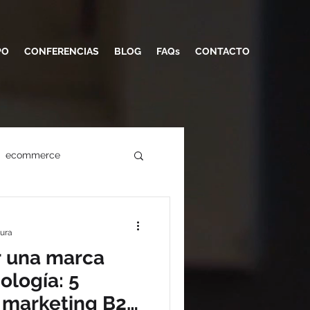
PO
CONFERENCIAS
BLOG
FAQs
CONTACTO
ecommerce
facebook ads
tura
r una marca
tal Trends
ología: 5
 marketing B2B