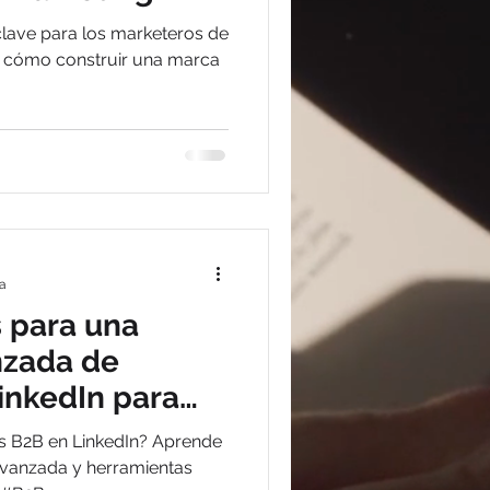
l
Social Media
clave para los marketeros de
 cómo construir una marca
a digital
ra
s para una
nzada de
inkedIn para
 y ventas
s B2B en LinkedIn? Aprende
 avanzada y herramientas