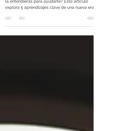
¿Y si la inteligencia artificial ya no necesitara que
la entendieras para ayudarte? Este artículo
explora 5 aprendizajes clave de una nueva era
donde la IA es más intuitiva, cotidiana y
accesible que nunca. Con ejemplos visuales,
casos reales y un enfoque estratégico,
entenderás por qué usar IA hoy es más cuestión
de cultura que de código. Ideal para líderes,
equipos y profesionales en transformación
digital.