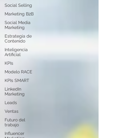
Social Selling
Marketing B2B
Social Media
Marketing
Estrategia de
Contenido
Inteligencia
Artificial
KPIs
Modelo RACE
KPIs SMART
LinkedIn
Marketing
Leads
Ventas
Futuro del
trabajo
Influencer